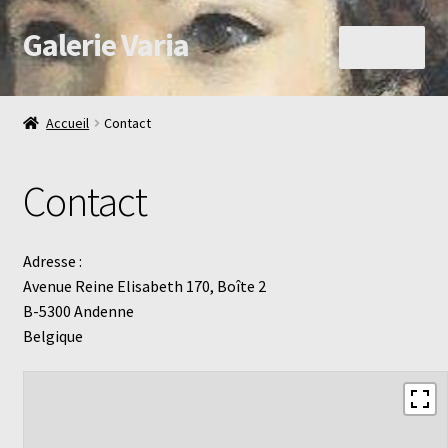
Galerie Varia
Aller
Aller
Menu
à
au
la
contenu
A Propos
navigation
Accueil
Contact
Boutique
Contact
Nous recherchons
Contact
Adresse :
Avenue Reine Elisabeth 170, Boîte 2
B-5300 Andenne
Belgique