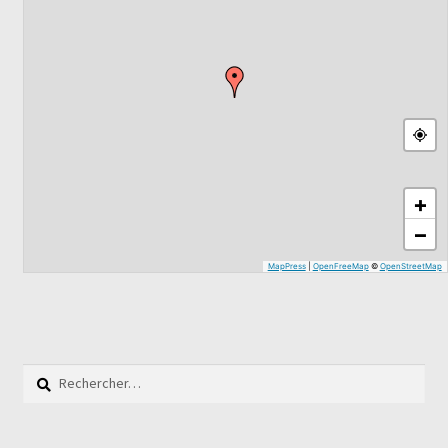
+
−
MapPress
|
OpenFreeMap
©
OpenStreetMap
Rechercher :