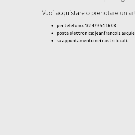
Vuoi acquistare o prenotare un arti
per telefono: '32 479 54 16 08
posta elettronica: jeanfrancois.auqu
su appuntamento nei nostri locali.