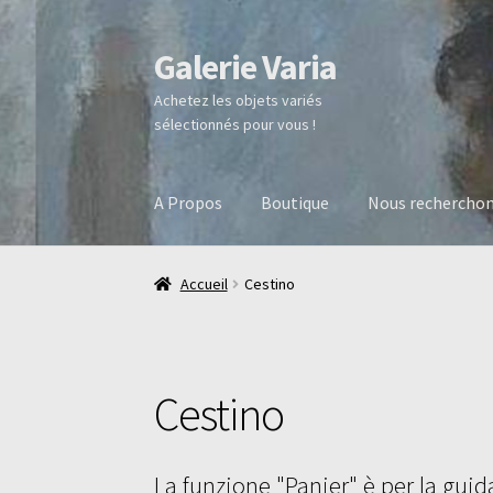
Galerie Varia
Aller
Aller
à
au
Achetez les objets variés
la
contenu
sélectionnés pour vous !
navigation
A Propos
Boutique
Nous rechercho
Accueil
Cestino
Cestino
La funzione "Panier" è per la guid